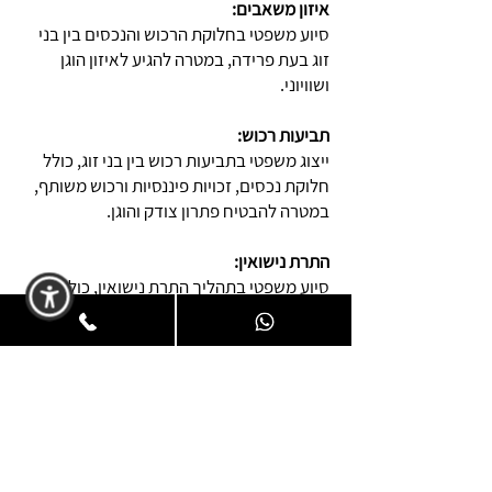
איזון משאבים:
סיוע משפטי בחלוקת הרכוש והנכסים בין בני
זוג בעת פרידה, במטרה להגיע לאיזון הוגן
ושוויוני.
תביעות רכוש:
ייצוג משפטי בתביעות רכוש בין בני זוג, כולל
חלוקת נכסים, זכויות פיננסיות ורכוש משותף,
במטרה להבטיח פתרון צודק והוגן.
התרת נישואין:
סיוע משפטי בתהליך התרת נישואין, כולל
טיפול בבירוקרטיה המשפטית והדתית, על מנת
להבטיח פרידה מסודרת.
גישור:
שירותי גישור לסכסוכים משפחתיים, במטרה
להגיע לפתרון מוסכם ומהיר בצורה ידידותית
ובלתי מתעמתת, תוך שמירה על מערכת
יחסים חיובית.