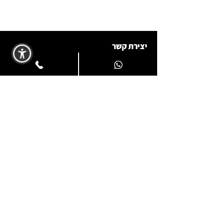
יצירת קשר
052-3160151
| טלפקס:
09-7480343
shaydochlaw@gmail.com
שד' טום לנטוס 6, בניין אופל, קומה 4, נתניה
© 2024 כל הזכויות שמורות
הצהרת נגישות ומדיניות פרטיות
בניית אתרים