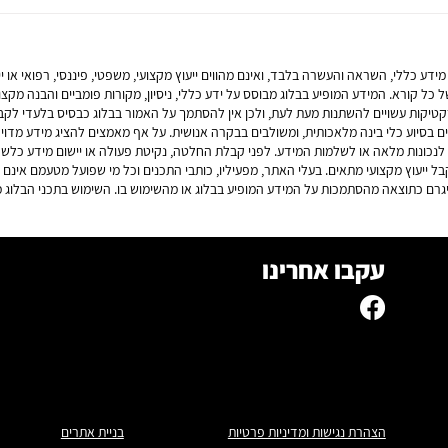
הסכם ממון – כל מה שצריך לדעת
עיכוב
בשנת 2026
איך מ
זמן זה
דע כללי, השראה והעשרה בלבד, ואינם מהווים ייעוץ מקצועי, משפטי, פיננסי, רפואי או יי
 כל קורא. המידע המופיע בבלוג מבוסס על ידע כללי, ניסיון, מקורות פומביים והבנה מקצו
פרקטיקות עשויים להשתנות מעת לעת, ולכן אין להסתמך על האמור בבלוג כבסיס בלעדי לק
 בסיוע כלי בינה מלאכותית, ומשולבים בבקרה אנושית. על אף מאמצים להציג מידע מדויק, עד
ות לנכונות מלאה או לשלמות המידע. לפני קבלת החלטה, נקיטת פעולה או יישום מידע כלשה
קבל ייעוץ מקצועי מתאים. בעלי האתר, מפעיליו, כותבי התכנים וכל מי שפועל מטעמם אינם 
יגרם כתוצאה מהסתמכות על המידע המופיע בבלוג או מהשימוש בו. השימוש בתכני הבלוג
עקבו אחרינו
הצהרת נגישות ומדיניות פרטיות
בניית אתרים