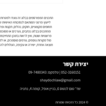
תביעת מזונות – מתי יש זכאות
וכיצד נקבע הסכום?
התכנים המפורסמים בבלוג זה נועדו למטרות מי
לייעוץ פרטני המותאם לנסיבותיו האישיות של
תחומים מקצועיים, חוקים, נהלים, תקנות ו
מהתכנים בבלוג נכתבים, נערכים או מסוכמים
פרשנויות שונות, ואין לראות בתוכן התחייב
מול מקורות נוספים, גורמים מוסמכים, או ל
תוצאה אחרת, ישירה או עקיפה, העלולים לה
יצירת קשר
052-3160151 | טלפקס: 09-7480343
shaydochlaw@gmail.com
שד' טום לנטוס 6, בניין אופל, קומה 4, נתניה
© 2024 כל הזכויות שמורות