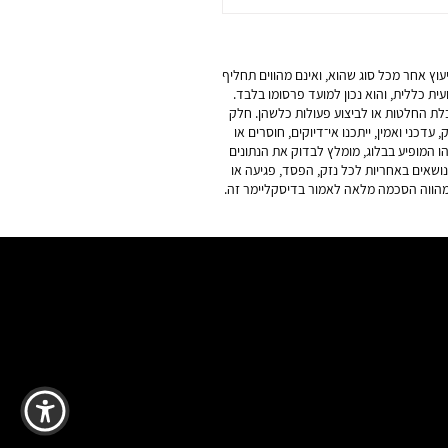
 יציאה מהארץ בגלל חוב –
בטלים את ההגבלה וכמה
 לוקח
עוץ אחר מכל סוג שהוא, ואינם מהווים תחליף
עית כללית, והוא נכון למועד פרסומו בלבד.
בלת החלטות או לביצוע פעולות כלשהן. חלק
כני ואמין, ייתכנו אי־דיוקים, חוסרים או
ו המופיע בבלוג, מומלץ לבדוק את הנתונים
נושאים באחריות לכל נזק, הפסד, פגיעה או
 מהווה הסכמה מלאה לאמור בדיסקליימר זה.