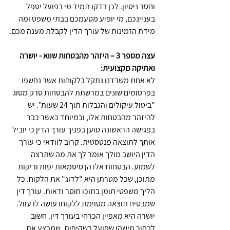
וחסר ניסיון. לכן בדקו תמיד מי בפועל יטפל 
בעניינכם, מי יופיע מטעמכם בבתי משפט ומה 
מידת הזמינות של עורך הדין לקבלת מענה מכם.
עצה מספר 3 – היזהר מהבטחות שווא - יושרה 
ואתיקה מקצועית:
לא אחת משרדנו נתקל בלקוחות אשר נחשפו 
בפרסומים שונים במרשתת להבטחות סרק מסוג 
"ביטול עיקולים והגבלות תוך 24 שעות". יש 
להיזהר מהבטחות אלו, ובמיוחד כאשר כבר 
בפגישה הראשונה טוען בפניך עורך הדין כי יוביל 
אותך לתוצאה פנטסטית. קרוב לוודאי כי עורך 
הדין היושב מולך אומר לך את מה שתרצה 
לשמוע. הבטחות אלו הן סיסמאות יפות וריקות 
מתוכן, שכל מטרתן היא "לדוג" את הלקוח. כל 
הליך משפטי תומן בתוכו חוסר ודאות. עורך דין 
שמבטיח תוצאה מסוימת ללקוחו עושה לו עוול. 
יושרה היא מאפיין הכרחי בעורך דין. חשוב 
לבחור מישהו שפועל בשקיפות, שמבצע את 